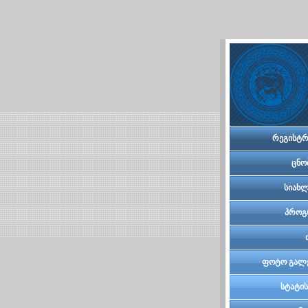
რეგისტრ
ცნო
სიახლ
პროგ
ფოტო გალ
სტატის