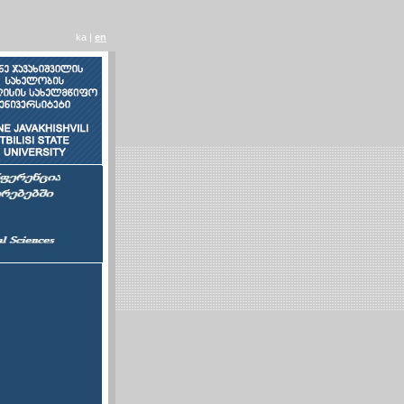
ka |
en